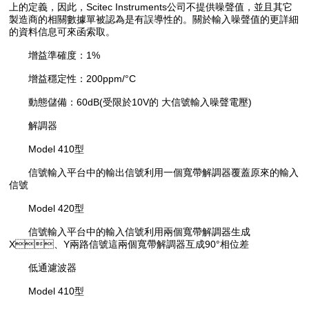
上的定義，因此，Scitec Instruments公司不提供噪聲值，並且其它
製造商的相關數據單被認為是有誤導性的。關於輸入噪聲值的更詳細
的資料信息可來函索取。
增益準確度：1%
增益穩定性：200ppm/°C
動態儲備：60dB(受限於10V的 大信號輸入噪聲電壓)
解調器
Model 410型
信號輸入平台中的輸出信號利用一個寬帶解調器覆蓋原來的輸入
信號
Model 420型
信號輸入平台中的輸入信號利用兩個寬帶解調器生成
X、Y兩路信號這兩個寬帶解調器互成90°相位差
低通濾波器
Model 410型