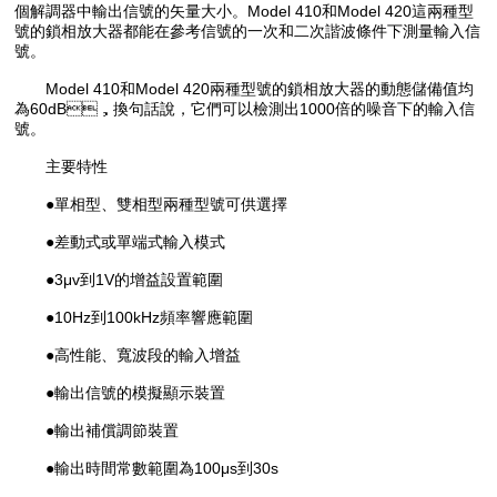
個解調器中輸出信號的矢量大小。Model 410和Model 420這兩種型
號的鎖相放大器都能在參考信號的一次和二次諧波條件下測量輸入信
號。
Model 410和Model 420兩種型號的鎖相放大器的動態儲備值均
為60dB，換句話說，它們可以檢測出1000倍的噪音下的輸入信
號。
主要特性
●單相型、雙相型兩種型號可供選擇
●差動式或單端式輸入模式
●3μv到1V的增益設置範圍
●10Hz到100kHz頻率響應範圍
●高性能、寬波段的輸入增益
●輸出信號的模擬顯示裝置
●輸出補償調節裝置
●輸出時間常數範圍為100μs到30s