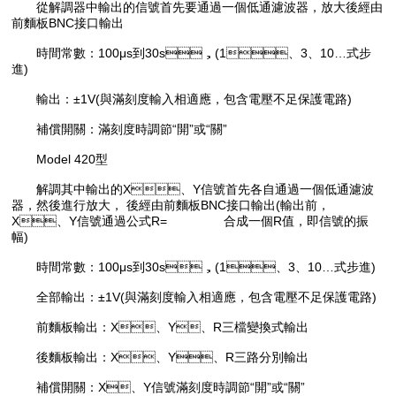
從解調器中輸出的信號首先要通過一個低通濾波器，放大後經由
前麵板BNC接口輸出
時間常數：100μs到30s，(1、3、10…式步
進)
輸出：±1V(與滿刻度輸入相適應，包含電壓不足保護電路)
補償開關：滿刻度時調節“開”或“關”
Model 420型
解調其中輸出的X、Y信號首先各自通過一個低通濾波
器，然後進行放大， 後經由前麵板BNC接口輸出(輸出前，
X、Y信號通過公式R= 合成一個R值，即信號的振
幅)
時間常數：100μs到30s，(1、3、10…式步進)
全部輸出：±1V(與滿刻度輸入相適應，包含電壓不足保護電路)
前麵板輸出：X、Y、R三檔變換式輸出
後麵板輸出：X、Y、R三路分別輸出
補償開關：X、Y信號滿刻度時調節“開”或“關”