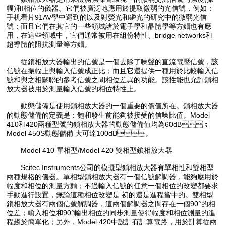
幅)和相位的儀器。它們被廣泛地應用於提取微弱的光信號，例如：
手机看片91AV學中遇到的以及對熒光和磷光的研究中的微弱光信
號；而且它們在其它的一些領域諸於電子學和晶體學等方麵也有應
用，在這些領域中，它們通常被用在組份特性、bridge networks和
超導體的阻抗測量等方麵。
從鎖相放大器輸出的信號是一個去除了噪聲的直流電壓信號，該
信號在振幅上與輸入信號成正比；而且它還提供一種用於比較輸入信
號和與之相關聯的參考信號之間相位差異的功能。該性能也允許鎖相
放大器被用於測量輸入信號的相位特性上。
動態儲備是使用鎖相放大器的一個重要的價值所在。鎖相放大器
的動態儲備的定義是：飽和發生前能夠被接受的信噪比值。Model
410和420兩種型號的鎖相放大器的動態儲備值均為60dB；
Model 450S動態儲備 大可達100dB。
Model 410 單相型/Model 420 雙相型鎖相放大器
Scitec Instruments公司的模擬型鎖相放大器有單相性和雙相型
兩種規格的儀器。單相型鎖相放大器有一個信號解調器，能夠應用於
幅度和相位的測量方麵；不過輸入信號的任意一個相位的改變都要求
手動進行設置，無論這種相位改變是 初的還是進程當中的。雙相型
鎖相放大器有兩個信號解調器，這兩個解調器之間存在一個90°的相
位差；輸入相位和90°輸出相位的同步測量使得幅度和相位測量的進
程趨於簡單化；另外，Model 420中設計有計算電路，用於計算從兩