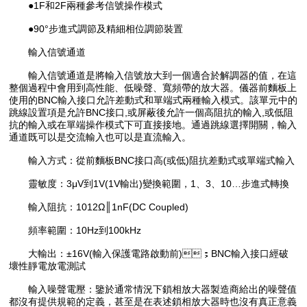
●1F和2F兩種參考信號操作模式
●90°步進式調節及精細相位調節裝置
輸入信號通道
輸入信號通道是將輸入信號放大到一個適合於解調器的值，在這
整個過程中會用到高性能、低噪聲、寬頻帶的放大器。儀器前麵板上
使用的BNC輸入接口允許差動式和單端式兩種輸入模式。該單元中的
跳線設置項是允許BNC接口,或屏蔽後允許一個高阻抗的輸入,或低阻
抗的輸入或在單端操作模式下可直接接地。通過跳線選擇開關，輸入
通道既可以是交流輸入也可以是直流輸入。
輸入方式：從前麵板BNC接口高(或低)阻抗差動式或單端式輸入
靈敏度：3μV到1V(1V輸出)變換範圍，1、3、10…步進式轉換
輸入阻抗：1012Ω║1nF(DC Coupled)
頻率範圍：10Hz到100kHz
大輸出：±16V(輸入保護電路啟動前)；BNC輸入接口經破
壞性靜電放電測試
輸入噪聲電壓：鑒於通常情況下鎖相放大器製造商給出的噪聲值
都沒有提供規範的定義，甚至是在表述鎖相放大器時也沒有真正意義