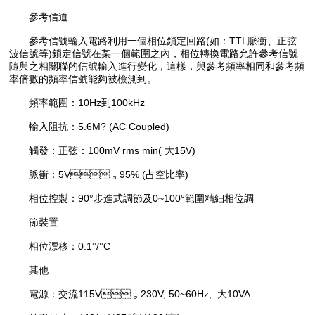
參考信道
參考信號輸入電路利用一個相位鎖定回路(如：TTL脈衝、正弦
波信號等)鎖定信號在某一個範圍之內，相位轉換電路允許參考信號
隨與之相關聯的信號輸入進行變化，這樣，與參考頻率相同和參考頻
率倍數的頻率信號能夠被檢測到。
頻率範圍：10Hz到100kHz
輸入阻抗：5.6M? (AC Coupled)
觸發：正弦：100mV rms min( 大15V)
脈衝：5V，95% (占空比率)
相位控製：90°步進式調節及0~100°範圍精細相位調
節裝置
相位漂移：0.1°/°C
其他
電源：交流115V，230V; 50~60Hz; 大10VA